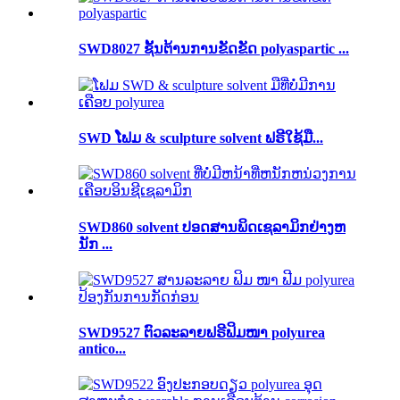
SWD8027 ຊັ້ນຕ້ານການຂັດຂັດ polyaspartic ...
SWD ໂຟມ & sculpture solvent ຟຣີໃຊ້ມື...
SWD860 solvent ປອດສານພິດເຊລາມິກຢ່າງຫ
ນັກ ...
SWD9527 ຕົວລະລາຍຟຣີຟິມໜາ polyurea
antico...