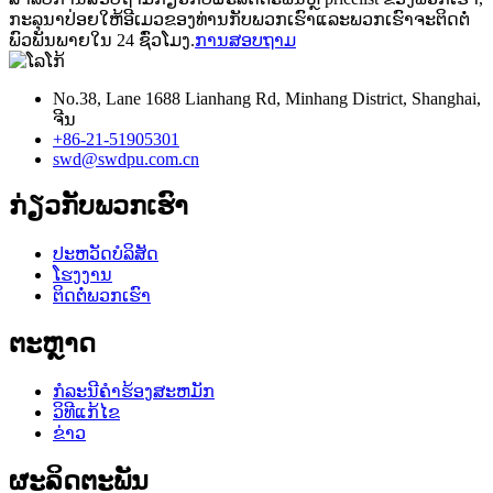
ກະ​ລຸ​ນາ​ປ່ອຍ​ໃຫ້​ອີ​ເມວ​ຂອງ​ທ່ານ​ກັບ​ພວກ​ເຮົາ​ແລະ​ພວກ​ເຮົາ​ຈະ​ຕິດ​ຕໍ່​
ພົວ​ພັນ​ພາຍ​ໃນ 24 ຊົ່ວ​ໂມງ​.
ການສອບຖາມ
No.38, Lane 1688 Lianhang Rd, Minhang District, Shanghai,
ຈີນ
+86-21-51905301
swd@swdpu.com.cn
ກ່ຽວ​ກັບ​ພວກ​ເຮົາ
ປະ​ຫວັດ​ບໍ​ລິ​ສັດ
ໂຮງງານ
ຕິດ​ຕໍ່​ພວກ​ເຮົາ
ຕະຫຼາດ
ກໍລະນີຄໍາຮ້ອງສະຫມັກ
ວິທີແກ້ໄຂ
ຂ່າວ
ຜະລິດຕະພັນ