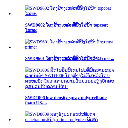
SWD9602 ໂຄງສ້າງເຫລໍກທີ່ອີງໃສ່ນ້ໍາ topcoat
ໂລຫະ
SWD9601 ໂຄງສ້າງເຫລໍກທີ່ອີງໃສ່ນ້ໍາຕ້ານ rust ...
SWD1006 low density spray polyurethane
foam US-...