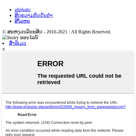
aliphatic
ສີດຄວາມກົດດັນຕ່ໍາ
ສີໂລຫະ
© ສະຫງວນລິຂະສິດ - 2010-2021 : All Rights Reserved.
ສົ່ງອີເມວ
x