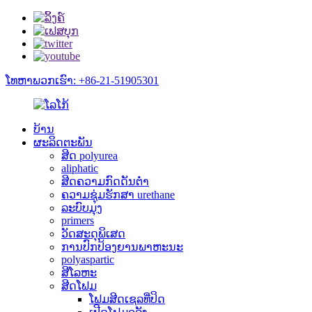
ໂທຫາພວກເຮົາ: +86-21-51905301
ບ້ານ
ຜະລິດຕະພັນ
ສີດ polyurea
aliphatic
ສີດຄວາມກົດດັນຕ່ໍາ
ຄວາມຊຸ່ມຮັກສາ urethane
ລະບົບມຸງ
primers
ວັດສະດຸພິເສດ
ການປົກປ້ອງຍານພາຫະນະ
polyaspartic
ສີໂລຫະ
ສີດໂຟມ
ໂຟມສີດເຊລທີ່ປິດ