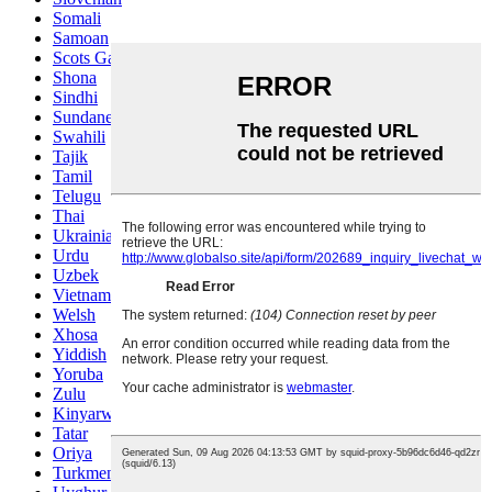
Somali
Samoan
Scots Gaelic
Shona
Sindhi
Sundanese
Swahili
Tajik
Tamil
Telugu
Thai
Ukrainian
Urdu
Uzbek
Vietnamese
Welsh
Xhosa
Yiddish
Yoruba
Zulu
Kinyarwanda
Tatar
Oriya
Turkmen