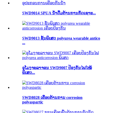
SWD9014 SPUA ນ້ຳດື່ມຕ້ານການກັດເຊາະ...
SWD9013 ຊັ້ນພິເສດ polyurea wearable antico
...
ອຸໂມງຈະລາຈອນ SWD9007 ປ້ອງກັນໄຟໄໝ້
ພິເສດ...
SWD8028 ເຄືອບຕ້ານການ corrosion
polyaspartic