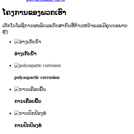
ໂຄງການຂອງພວກເຮົາ
ເຕັກໂນໂລຊີການຜະລິດລະດັບສາກົນທີ່ກ້າວຫນ້າແລະມີຄຸນນະພາບ
ສູງ
ອ່າງເກັບນ້ໍາ
polyaspartic corrosion
ການເຄືອບພື້ນ
ການປົກປ້ອງທໍ່