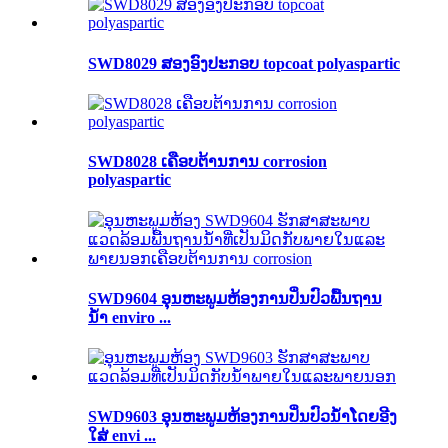
SWD8029 ສອງອົງປະກອບ topcoat polyaspartic
SWD8028 ເຄືອບຕ້ານການ corrosion
polyaspartic
SWD9604 ອຸນຫະພູມຫ້ອງການປິ່ນປົວພື້ນຖານ
ນ້ໍາ enviro ...
SWD9603 ອຸນຫະພູມຫ້ອງການປິ່ນປົວນ້ໍາໂດຍອີງ
ໃສ່ envi ...