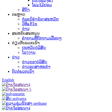
ເປີດໂຟມຈຸລັງ
ໂຟມໄມ້ປອມ
ສີນ້ຳ
ຕະຫຼາດ
ກໍລະນີຄໍາຮ້ອງສະຫມັກ
ວິທີແກ້ໄຂ
ຂ່າວ
ສະຫນັບສະຫນູນ
ຄໍາ​ຖາມ​ທີ່​ຖືກ​ຖາມ​ເລື້ອຍໆ
ກ່ຽວ​ກັບ​ພວກ​ເຮົາ
ປະ​ຫວັດ​ບໍ​ລິ​ສັດ
ໂຮງງານ
ຂ່າວ
ຂ່າວຂອງບໍລິສັດ
ຂ່າວອຸດສາຫະກໍາ
ຕິດ​ຕໍ່​ພວກ​ເຮົາ
English