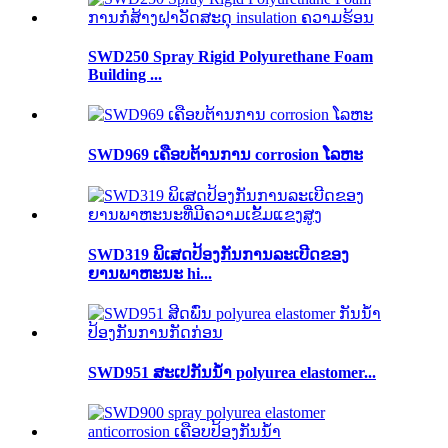
SWD250 Spray Rigid Polyurethane Foam
Building ...
SWD969 ເຄືອບຕ້ານການ corrosion ໂລຫະ
SWD319 ພິເສດປ້ອງກັນການລະເບີດຂອງ
ຍານພາຫະນະ hi...
SWD951 ສະເປກັນນ້ຳ polyurea elastomer...