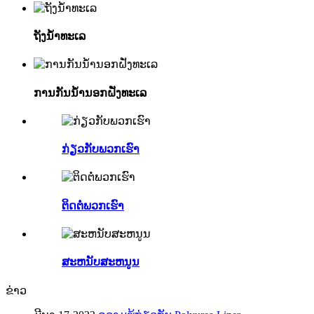
ຖັງນໍ້າທະເລ
ການກັນນໍ້ານອກຝັ່ງທະເລ
ກ່ຽວ​ກັບ​ພວກ​ເຮົາ
ຕິດ​ຕໍ່​ພວກ​ເຮົາ
ສະຫນັບສະຫນູນ
ຂ່າວ