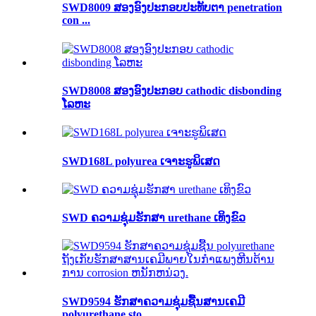
SWD8009 ສອງອົງປະກອບປະທັບຕາ penetration
con ...
SWD8008 ສອງອົງປະກອບ cathodic disbonding
ໂລຫະ
SWD168L polyurea ເຈາະຮູພິເສດ
SWD ຄວາມຊຸ່ມຮັກສາ urethane ເທິງຂົວ
SWD9594 ຮັກສາຄວາມຊຸ່ມຊື້ນສານເຄມີ
polyurethane sto ...