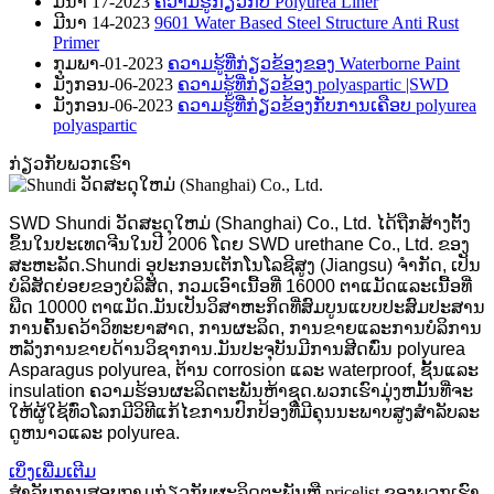
ມີນາ 17-2023
ຄວາມຮູ້ກ່ຽວກັບ Polyurea Liner
ມີນາ 14-2023
9601 Water Based Steel Structure Anti Rust
Primer
ກຸມພາ-01-2023
ຄວາມຮູ້ທີ່ກ່ຽວຂ້ອງຂອງ Waterborne Paint
ມັງກອນ-06-2023
ຄວາມຮູ້ທີ່ກ່ຽວຂ້ອງ polyaspartic |SWD
ມັງກອນ-06-2023
ຄວາມຮູ້ທີ່ກ່ຽວຂ້ອງກັບການເຄືອບ polyurea
polyaspartic
ກ່ຽວ​ກັບ​ພວກ​ເຮົາ
SWD Shundi ວັດສະດຸໃຫມ່ (Shanghai) Co., Ltd. ໄດ້ຖືກສ້າງຕັ້ງ
ຂຶ້ນໃນປະເທດຈີນໃນປີ 2006 ໂດຍ SWD urethane Co., Ltd. ຂອງ
ສະຫະລັດ.Shundi ອຸ​ປະ​ກອນ​ເຕັກ​ໂນ​ໂລ​ຊີ​ສູງ (Jiangsu​) ຈໍາ​ກັດ​, ເປັນ​
ບໍ​ລິ​ສັດ​ຍ່ອຍ​ຂອງ​ບໍ​ລິ​ສັດ​, ກວມ​ເອົາ​ເນື້ອ​ທີ່ 16000 ຕາ​ແມັດ​ແລະ​ເນື້ອ​ທີ່​
ພືດ 10000 ຕາ​ແມັດ​.ມັນເປັນວິສາຫະກິດທີ່ສົມບູນແບບປະສົມປະສານ
ການຄົ້ນຄວ້າວິທະຍາສາດ, ການຜະລິດ, ການຂາຍແລະການບໍລິການ
ຫລັງການຂາຍດ້ານວິຊາການ.ມັນປະຈຸບັນມີການສີດພົ່ນ polyurea
Asparagus polyurea, ຕ້ານ corrosion ແລະ waterproof, ຊັ້ນແລະ
insulation ຄວາມຮ້ອນຜະລິດຕະພັນຫ້າຊຸດ.ພວກເຮົາມຸ່ງຫມັ້ນທີ່ຈະ
ໃຫ້ຜູ້ໃຊ້ທົ່ວໂລກມີວິທີແກ້ໄຂການປົກປ້ອງທີ່ມີຄຸນນະພາບສູງສໍາລັບລະ
ດູຫນາວແລະ polyurea.
ເບິ່ງເພີ່ມເຕີມ
ສໍາ​ລັບ​ການ​ສອບ​ຖາມ​ກ່ຽວ​ກັບ​ຜະ​ລິດ​ຕະ​ພັນ​ຫຼື pricelist ຂອງ​ພວກ​ເຮົາ​,