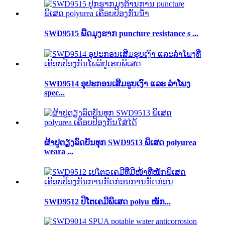
SWD9515 ພືດມຸງຮາກ puncture resistance s ...
SWD9514 ອຸປະກອນເສີມຮູບເງົາ ແລະ ລຳໂພງ
spec...
ຜ້າປູຕຽງລົດບັນທຸກ SWD9513 ພິເສດ polyurea
weara ...
SWD9512 ປິໂຕເຄມີພິເສດ polyu ໜັກ...