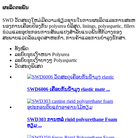
ຜະ​ລິດ​ຕະ​ພັນ
SWD ວັດສະດຸໃຫມ່ມີຄວາມຊ່ຽວຊານໃນການຜະລິດແລະການສະຫ
ນອງການເຄືອບປ້ອງກັນ polyurea ບໍລິສຸດ, linings, polyaspartic, fillers
ຮ່ວມແລະອຸປະກອນການສ້ອມແປງສໍາລັບແນວພັນທີ່ກ້ວາງຂອງ
ສະພາບແວດລ້ອມອຸດສາຫະກໍາ, ການຄ້າແລະການບໍາລຸງຮັກສາ.
ທັງໝົດ
ລະບົບຮູບເງົາຫນາ Polyurea
ລະບົບຮູບເງົາບາງໆ Polyaspartic
ວັດສະດຸພິເສດ
SWD6006 ເຄືອບກັນນ້ໍາມຸງ elastic mate ...
SWD303 ການຫລໍ່ rigid polyurethane Foam
ທຽມ ...