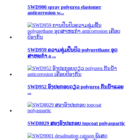
SWD900 spray polyurea elastomer
anticorrosion w...
SWD959 ຄວາມຊຸ່ມປິ່ນປົວ polyurethane ອຸດ
ສາຫະກໍາ a ...
SWD952 ອົງປະກອບດຽວ polyurea ກັນນ້ໍາແລະ
...
SWD8029 ສອງອົງປະກອບ topcoat polyaspartic